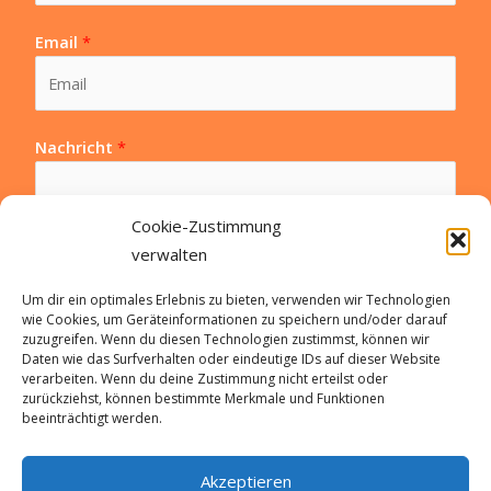
Email
*
Nachricht
*
Cookie-Zustimmung
verwalten
Um dir ein optimales Erlebnis zu bieten, verwenden wir Technologien
wie Cookies, um Geräteinformationen zu speichern und/oder darauf
Datenschutz
*
zuzugreifen. Wenn du diesen Technologien zustimmst, können wir
Ja, Ich habe die Datenschutzerklärung gelesen (*)
Daten wie das Surfverhalten oder eindeutige IDs auf dieser Website
verarbeiten. Wenn du deine Zustimmung nicht erteilst oder
zurückziehst, können bestimmte Merkmale und Funktionen
Nachricht senden
beeinträchtigt werden.
A
Akzeptieren
l