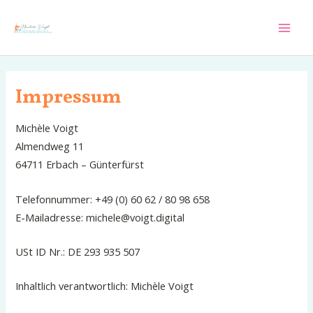
Zum
Inhalt
Mai
springen
Men
Impressum
Michèle Voigt
Almendweg 11
64711 Erbach – Günterfürst
Telefonnummer: +49 (0) 60 62 / 80 98 658
E-Mailadresse: michele@voigt.digital
USt ID Nr.: DE 293 935 507
Inhaltlich verantwortlich: Michèle Voigt