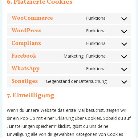
6. Platzierte Cookies
WooCommerce
Funktional
Consent
to
WordPress
Funktional
Consent
service
to
Complianz
Funktional
woocommer
Consent
service
to
Facebook
Marketing, Funktional
wordpress
Consent
service
to
WhatsApp
Funktional
complianz
Consent
service
to
Sonstiges
Gegenstand der Untersuchung
facebook
Consent
service
to
7. Einwilligung
whatsapp
service
sonstiges
Wenn du unsere Website das erste Mal besuchst, zeigen wir
dir ein Pop-Up mit einer Erklärung über Cookies. Sobald du auf
„Einstellungen speichern“ klickst, gibst du uns deine
Einwilligung alle von dir gewählten Kategorien von Cookies