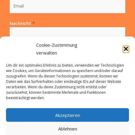
Nachricht
*
Cookie-Zustimmung
verwalten
Um dir ein optimales Erlebnis zu bieten, verwenden wir Technologien
wie Cookies, um Geräteinformationen zu speichern und/oder darauf
Datenschutz
*
zuzugreifen. Wenn du diesen Technologien zustimmst, können wir
Ja, Ich habe die Datenschutzerklärung gelesen (*)
Daten wie das Surfverhalten oder eindeutige IDs auf dieser Website
verarbeiten. Wenn du deine Zustimmung nicht erteilst oder
zurückziehst, können bestimmte Merkmale und Funktionen
Nachricht senden
beeinträchtigt werden.
A
Akzeptieren
l
t
Ablehnen
e
Copyright © 2026 Michèle Voigt - Fachkraft für