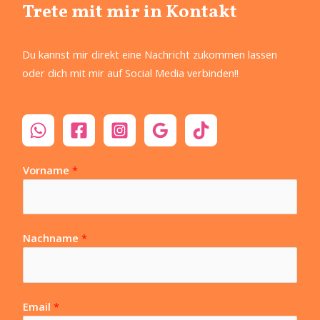
Trete mit mir in Kontakt
Du kannst mir direkt eine Nachricht zukommen lassen
oder dich mit mir auf Social Media verbinden!!
Vorname
*
Nachname
*
Email
*